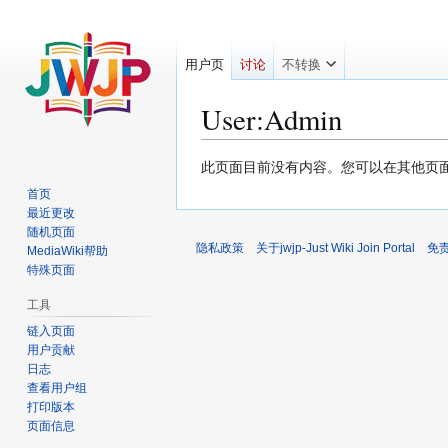
用户页
讨论
不转换
User
:
Admin
跳
跳
此页面目前没有内容。您可以在其他页
转
转
首页
到
到
最近更改
导
搜
随机页面
隐私政策
关于jwjp-Just Wiki Join Portal
免
MediaWiki帮助
航
索
特殊页面
工具
链入页面
用户贡献
日志
查看用户组
打印版本
页面信息