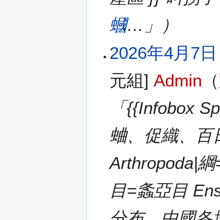
蟈
…」）
2026年4月7日 (
元組]
Admin
（
「{{Infobox 
蛐、促織、百日蟲
Arthropoda|
目=螽亞目 Ensi
分布，中國各地均