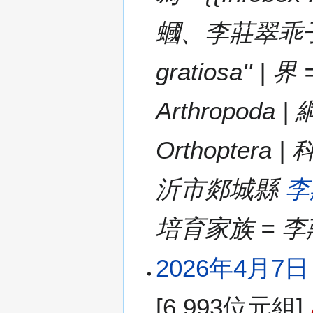
蟈、李莊翠乖子（魯
gratiosa'' 
Arthropoda 
Orthoptera | 
沂市郯城縣
李
培育家族 = 
2026年4月7日 (
[6,993位元組]