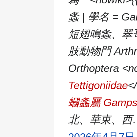
螽 | 學名 = Ga
短翅鳴螽、翠哥、鐵
肢動物門 Arthro
Orthoptera <n
Tettigoniidae
<
蟈螽屬 Gampso
北、華東、西
2026年4月7日 (