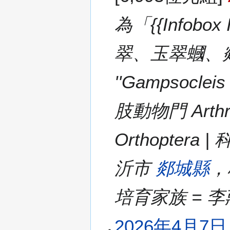
為「{{Infobo
翠、玉翠蟈、郯
''Gampsocleis
肢動物門 Arthro
Orthoptera | 
沂市
郯城縣
，
培育家族 = 
2026年4月7日 (