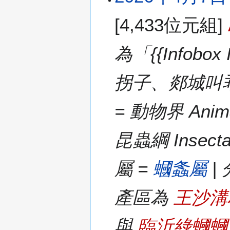
[4,433位元組]
為「{{Infobo
拐子、郯城叫乖子 | 
= 動物界 Anima
昆蟲綱 Insecta
屬 =
蟈螽屬
|
產區為
王沙溝
與
臨沂綠蟈蟈