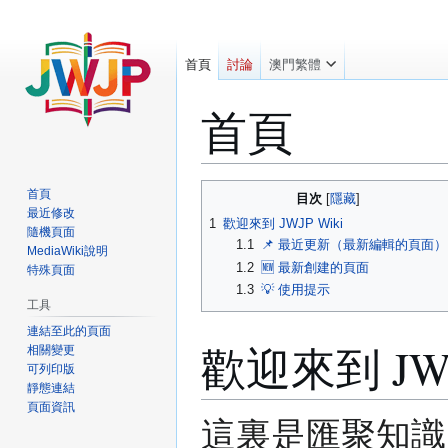
首頁
討論
澳門繁體
首頁
跳
跳
首頁
目次
至
至
最近修改
1
歡迎來到 JWJP Wiki
隨機頁面
導
搜
1.1
📌 最近更新（最新編輯的頁面）
MediaWiki說明
覽
尋
1.2
🆕 最新創建的頁面
特殊頁面
1.3
💡 使用提示
工具
連結至此的頁面
歡迎來到 JWJ
相關變更
可列印版
靜態連結
頁面資訊
這裏是匯聚知識