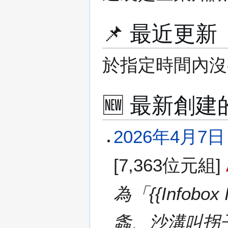
📌 最近更
於指定時間內沒
🆕 最新創
2
2026年4月7日 (
0
2
[7,363位元組]
6
年
4
為「{{Infobo
月
7
螽、沙溝叫拐子（魯
日