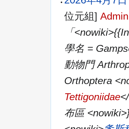
位元組]
Admin
「<nowiki>{{I
學名 = Gampso
動物門 Arthrop
Orthoptera <n
Tettigoniidae
<
布區 <nowiki>
<nowiki>
螽斯