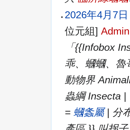
2026年4月7日 (
位元組]
Admin
「{{Infobox 
乖、蟈蟈、魯哥 | 學名
動物界 Animali
蟲綱 Insecta |
=
蟈螽屬
| 分
產區 }} 叫