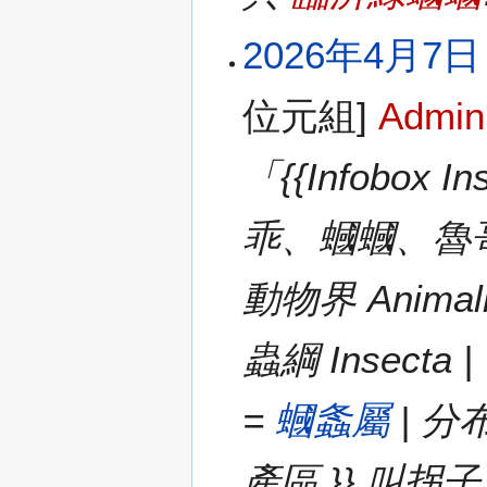
2026年4月7日 (
位元組]
Admin
「{{Infobox 
乖、蟈蟈、魯哥 | 學名
動物界 Animali
蟲綱 Insecta |
=
蟈螽屬
| 分
產區 }} 叫