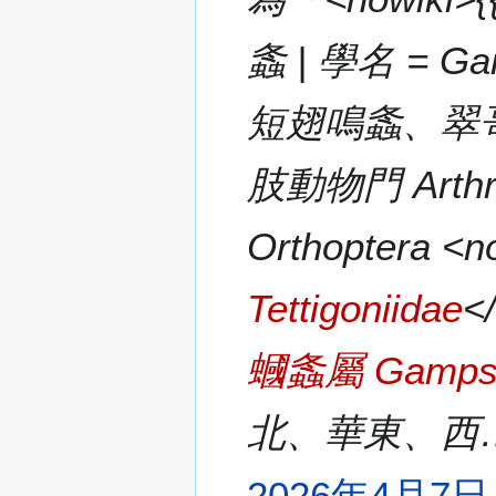
螽 | 學名 = Ga
短翅鳴螽、翠哥、鐵
肢動物門 Arthro
Orthoptera <n
Tettigoniidae
<
蟈螽屬 Gampso
北、華東、西
2026年4月7日 (