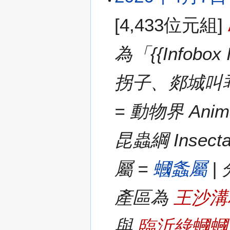
[4,433位元組]
為「{{Infobo
拐子、郯城叫乖子 | 
= 動物界 Anima
昆蟲綱 Insecta
屬 =
蟈螽屬
|
產區為
王沙溝
與
臨沂綠蟈蟈