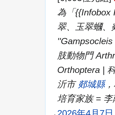
為「{{Infobo
翠、玉翠蟈、郯
''Gampsocleis
肢動物門 Arthro
Orthoptera | 
沂市
郯城縣
，
培育家族 = 
2026年4月7日 (