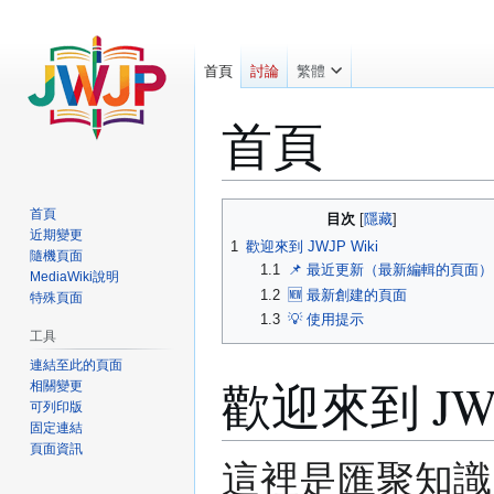
首頁
討論
繁體
首頁
跳
跳
首頁
目次
至
至
近期變更
1
歡迎來到 JWJP Wiki
隨機頁面
導
搜
1.1
📌 最近更新（最新編輯的頁面）
MediaWiki說明
覽
尋
1.2
🆕 最新創建的頁面
特殊頁面
1.3
💡 使用提示
工具
連結至此的頁面
歡迎來到 JWJ
相關變更
可列印版
固定連結
頁面資訊
這裡是匯聚知識