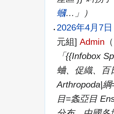
蟈
…」）
2026年4月7日 (
元組]
Admin
（
「{{Infobox 
蛐、促織、百日蟲
Arthropoda|
目=螽亞目 Ensi
分布，中國各地均