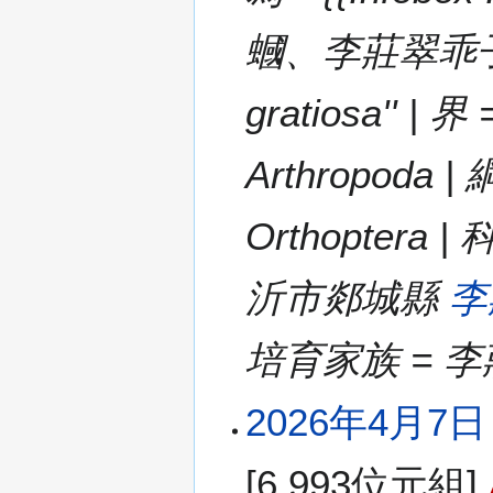
蟈、李莊翠乖子（魯
gratiosa'' 
Arthropoda 
Orthoptera | 
沂市郯城縣
李
培育家族 = 
2026年4月7日 (
[6,993位元組]