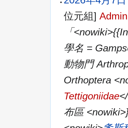
位元組]
Admin
「<nowiki>{{I
學名 = Gampso
動物門 Arthrop
Orthoptera <n
Tettigoniidae
<
布區 <nowiki>
<nowiki>
螽斯