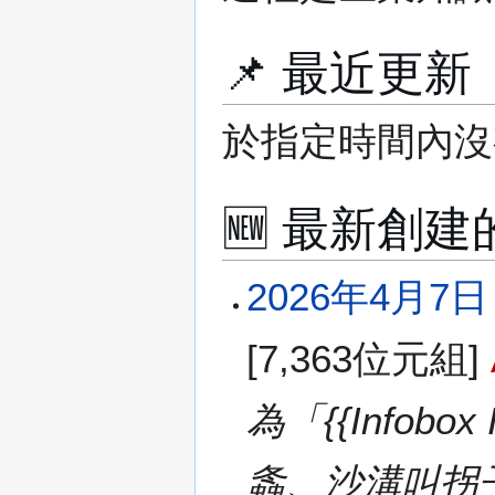
📌 最近更
於指定時間內沒
🆕 最新創
2
2026年4月7日 (
0
2
[7,363位元組]
6
年
4
為「{{Infobo
月
7
螽、沙溝叫拐子（魯
日