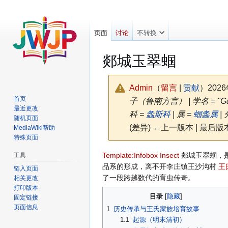
页面
讨论
不转换
郯城玉翠蝈
Admin
（
留言
|
贡献
）
202
首页
子（鲁南方言） | 学名 = ''Gamps
最近更改
科 =
螽斯科
| 属 =
蝈螽属
|
随机页面
(差异) ←上一版本 | 最后版本
MediaWiki帮助
特殊页面
跳
跳
Template:Infobox Insect
郯城玉翠蝈，是
工具
转
转
品系的形成，离不开李庄镇王沙沟村
王
链入页面
到
到
了一段跨越数代的育虫传奇。
相关更改
打印版本
导
搜
目录
固定链接
航
索
页面信息
1
历史传承与王氏家族培育故事
1.1
起源（明末清初）