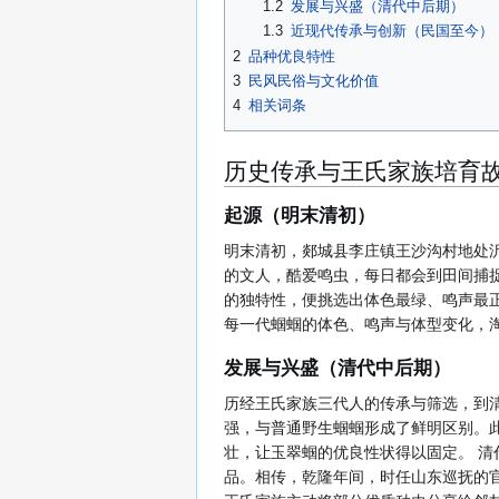
1.2
发展与兴盛（清代中后期）
1.3
近现代传承与创新（民国至今）
2
品种优良特性
3
民风民俗与文化价值
4
相关词条
历史传承与王氏家族培育
起源（明末清初）
明末清初，郯城县李庄镇王沙沟村地处
的文人，酷爱鸣虫，每日都会到田间捕
的独特性，便挑选出体色最绿、鸣声最正
每一代蝈蝈的体色、鸣声与体型变化，
发展与兴盛（清代中后期）
历经王氏家族三代人的传承与筛选，到清
强，与普通野生蝈蝈形成了鲜明区别。此
壮，让玉翠蝈的优良性状得以固定。 
品。相传，乾隆年间，时任山东巡抚的