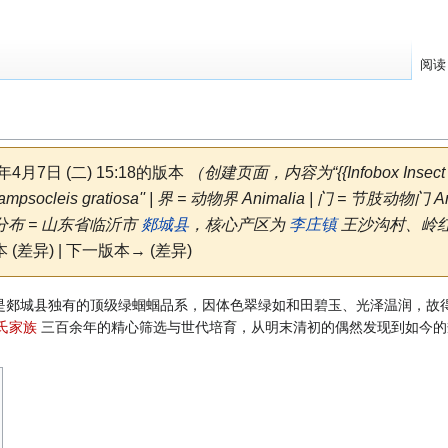
阅读
6年4月7日 (二) 15:18的版本
（创建页面，内容为“{{Infobox Ins
ocleis gratiosa'' | 界 = 动物界 Animalia | 门 = 节肢动物门 Arth
 分布 = 山东省临沂市
郯城县
，核心产区为
李庄镇
王沙沟村、岭红埠
 (差异) | 下一版本→ (差异)
郯城县独有的顶级绿蝈蝈品系，因体色翠绿如和田碧玉、光泽温润，故得名
氏家族
三百余年的精心筛选与世代培育，从明末清初的偶然发现到如今的