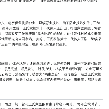
岭红埠育成” 的传统格局，而王氏家族始终掌握着最核心的选育技
牵头，秘密保留优质种虫，延续育虫技艺。为了防止技艺失传，王继
。 改革开放后，王氏家族第十一代传人王庆山，打破家族传统，将古
彻底改变了传统养殖 “靠天吃饭” 的局面。他还带领村民成立养殖
蝈重新走向全国市场。 如今，王氏家族第十二代传人王浩，继续深
了三百年的鸣虫瑰宝，在新时代焕发新的生机。
蝈蝈： 体色绝佳：通体翠绿通透，无任何杂斑，阳光下泛着和田碧
躯粗壮，须足完整，后足发达，跳跃力强，相较于普通绿蝈蝈，寿命可延长
石相击，清亮婉转，被誉为 “鸣虫之音”； 遗传稳定：经过王氏家族
粗放饲养，抗病性优异，无论是室内笼养还是仿生态养殖，都能快速
，而这一切，都与王氏家族的育虫传承密不可分。 每年立秋时节，