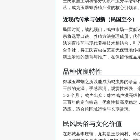
王氏家族主动将部分优质种虫分享给邻村
艺，成为玉翠蝈养殖产业的核心引领者
近现代传承与创新（民国至今）
民国时期，战乱频仍，鸣虫市场一度低
宗将选育口诀、养殖方法整理成册，代代
法选育技艺与现代养殖技术相结合，引入
合作社，将王氏育虫技艺毫无保留地传
耕玉翠蝈的选育与推广，在保留传统品
品种优良特性
郯城玉翠蝈之所以能成为鸣虫界的珍品
玉般的光泽，手感温润，观赏性极强，这也
1-2 个月； 鸣声出众：雄性鸣声洪
三百年的定向筛选，优良性状高度稳定
适应，适合跨区域运输与长期赏玩。
民风民俗与文化价值
在郯城县李庄镇，尤其是王沙沟村、岭