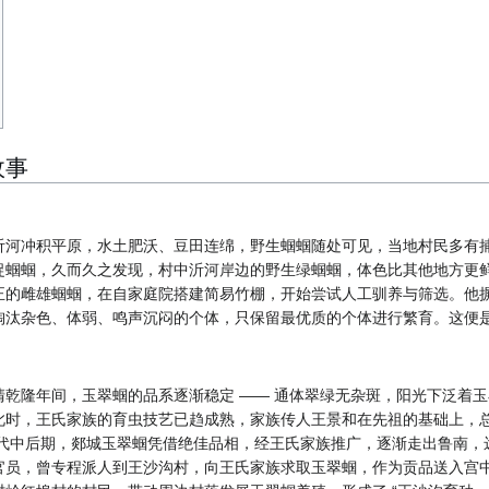
故事
沂河冲积平原，水土肥沃、豆田连绵，野生蝈蝈随处可见，当地村民多有
捉蝈蝈，久而久之发现，村中沂河岸边的野生绿蝈蝈，体色比其他地方更鲜
的雌雄蝈蝈，在自家庭院搭建简易竹棚，开始尝试人工驯养与筛选。他摒弃
淘汰杂色、体弱、鸣声沉闷的个体，只保留最优质的个体进行繁育。这便
乾隆年间，玉翠蝈的品系逐渐稳定 —— 通体翠绿无杂斑，阳光下泛着玉
时，王氏家族的育虫技艺已趋成熟，家族传人王景和在先祖的基础上，总结
清代中后期，郯城玉翠蝈凭借绝佳品相，经王氏家族推广，逐渐走出鲁南，
官员，曾专程派人到王沙沟村，向王氏家族求取玉翠蝈，作为贡品送入宫中