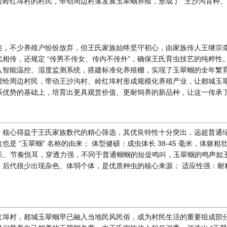
岭红埠村的村民，带动周边村落发展玉翠蝈养殖，形成了 “王沙沟育种、
。
迷，不少养殖户纷纷放弃，但王氏家族始终坚守初心，由家族传人王继宗
相传，还规定 “传男不传女、传内不传外”，确保王氏育虫技艺的纯粹性
智能温控、湿度监测系统，搭建标准化养殖棚，实现了玉翠蝈的全年繁育，
授给周边村民，带动王沙沟村、岭红埠村形成规模化养殖产业，让郯城玉翠
系优势的基础上，培育出更具观赏价值、更耐饲养的新品种，让这一传承
，核心得益于王氏家族数代的精心筛选，其优良特性十分突出，远超普通绿
是 “玉翠蝈” 名称的由来； 体型健硕：成虫体长 38-45 毫米，体
亮绵长、节奏悦耳，穿透力强，不同于普通蝈蝈的短促鸣叫，玉翠蝈的鸣声如玉
，后代很少出现杂色、体弱个体，是优质种虫的核心来源； 适应性强：耐
红埠村，郯城玉翠蝈早已融入当地民风民俗，成为村民生活的重要组成部分