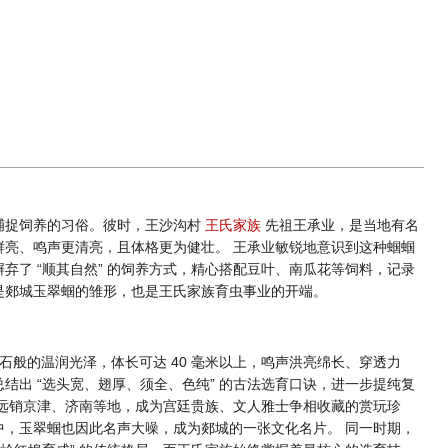
捕捉饲养的习俗。彼时，王沙沟村
王氏家族
先祖王承业，是当地有名
亮、鸣声更清亮，且体格更为健壮。 王承业敏锐地意识到这种蝈蝈
了 “顺其自然” 的饲养方式，精心搭配豆叶、南瓜花等饲料，记录
是郯城玉翠蝈的雏形，也是王氏家族育虫事业的开端。
石般的温润光泽，体长可达 40 毫米以上，鸣声洪亮绵长、穿透力
出 “选头宽、翅厚、须全、色纯” 的古法选育口诀，进一步提纯复
远销京津、济南等地，成为宫廷贵族、文人雅士争相收藏的赏玩珍
，玉翠蝈也因此名声大噪，成为郯城的一张文化名片。 同一时期，