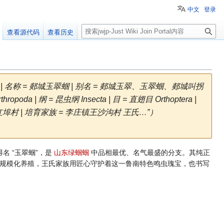
中文
登录
搜
查看源代码
查看历史
索
ect | 名称 = 郯城玉翠蝈 | 别名 = 郯城玉翠、玉翠蝈、郯城叫拐
ropoda | 纲 = 昆虫纲 Insecta | 目 = 直翅目 Orthoptera |
村 | 培育家族 = 李庄镇王沙沟村 王氏…”）
 “玉翠蝈”，是
山东绿蝈蝈
中品相最优、名气最盛的分支。其纯正
规模化养殖，王氏家族用匠心守护着这一鲁南特色鸣虫瑰宝，也书写