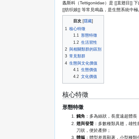
螽斯科（Tettigoniidae）是 [[直翅
[[纺织娘]] 等常見鳴蟲，是生態系統
目次
1
核心特徵
1.1
形態特徵
1.2
生活習性
2
與相關類群的區別
3
常見類群
4
生態與文化價值
4.1
生態價值
4.2
文化價值
核心特徵
形態特徵
觸角
：多為絲狀，長度遠超體長，
翅與發聲
：多數種類具翅，雄性
刀狀，便於產卵；
體軀
：體型差異顯著，小型種類僅