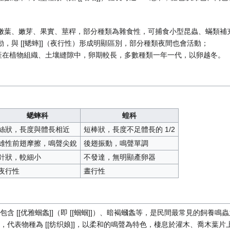
嫩葉、嫩芽、果實、莖稈，部分種類為雜食性，可捕食小型昆蟲、蟎類補
，與 [[蟋蟀]]（夜行性）形成明顯區別，部分種類夜間也會活動；
 將卵產在植物組織、土壤縫隙中，卵期較長，多數種類一年一代，以卵越冬。
蟋蟀科
蝗科
絲狀，長度與體長相近
短棒狀，長度不足體長的 1/2
雄性前翅摩擦，鳴聲尖銳
後翅振動，鳴聲單調
針狀，較細小
不發達，無明顯產卵器
夜行性
晝行性
含 [[优雅蝈螽]]（即 [[蝈蝈]]）、暗褐蟈螽等，是民間最常見的飼養鳴
，代表物種為 [[纺织娘]]，以柔和的鳴聲為特色，棲息於灌木、喬木葉片