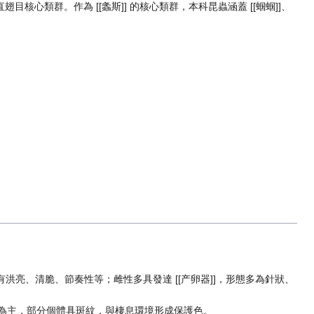
同構成直翅目核心類群。作為 [[螽斯]] 的核心類群，本科昆蟲涵蓋 [[蝈蝈]]、
亮、清脆、節奏性等；雌性多具發達 [[产卵器]]，形態多為針狀、
褐色為主，部分個體具斑紋，與棲息環境形成保護色。