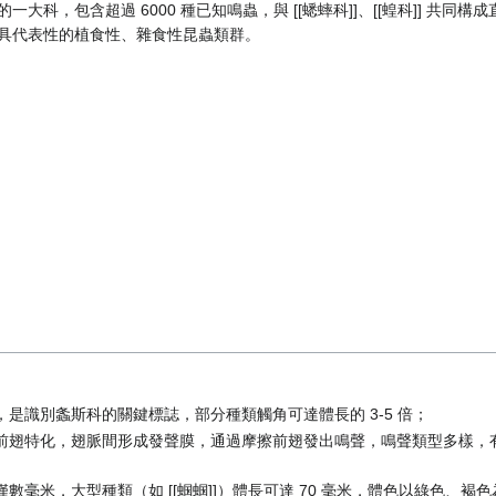
目]] 下的一大科，包含超過 6000 種已知鳴蟲，與 [[蟋蟀科]]、[[蝗科]] 共
中極具代表性的植食性、雜食性昆蟲類群。
是識別螽斯科的關鍵標誌，部分種類觸角可達體長的 3-5 倍；
前翅特化，翅脈間形成發聲膜，通過摩擦前翅發出鳴聲，鳴聲類型多樣，有洪
數毫米，大型種類（如 [[蝈蝈]]）體長可達 70 毫米，體色以綠色、