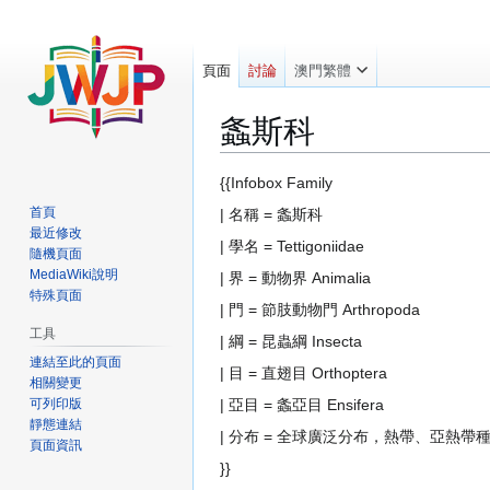
頁面
討論
澳門繁體
螽斯科
跳
跳
{{Infobox Family
至
至
首頁
| 名稱 = 螽斯科
導
搜
最近修改
| 學名 = Tettigoniidae
覽
尋
隨機頁面
MediaWiki說明
| 界 = 動物界 Animalia
特殊頁面
| 門 = 節肢動物門 Arthropoda
工具
| 綱 = 昆蟲綱 Insecta
連結至此的頁面
| 目 = 直翅目 Orthoptera
相關變更
可列印版
| 亞目 = 螽亞目 Ensifera
靜態連結
| 分布 = 全球廣泛分布，熱帶、亞熱帶
頁面資訊
}}