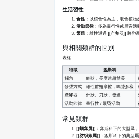
生活習性
食性
：以植食性為主，取食植物
活動節律
：多為晝行性或晨昏活動
繁殖
：雌性通過 [[产卵器]]
與相關類群的區別
表格
特徵
螽斯科
觸角
絲狀，長度遠超體長
發聲方式
雄性前翅摩擦，鳴聲多樣
產卵器
針狀、刀狀，發達
活動節律
晝行性 / 晨昏活動
常見類群
[[蝈螽属]]
：螽斯科下的大型屬，包
[[纺织娘属]]
：螽斯科下的典型屬