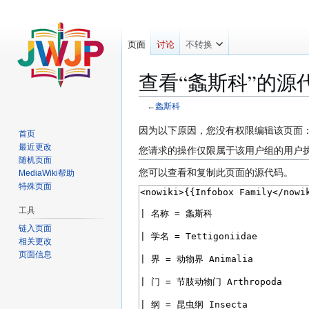
页面
讨论
不转换
查看“︁螽斯科”︁的源
←
螽斯科
跳
跳
因为以下原因，您没有权限编辑该页面
首页
转
转
最近更改
您请求的操作仅限属于该用户组的用户
到
到
随机页面
您可以查看和复制此页面的源代码。
MediaWiki帮助
导
搜
特殊页面
航
索
工具
链入页面
相关更改
页面信息